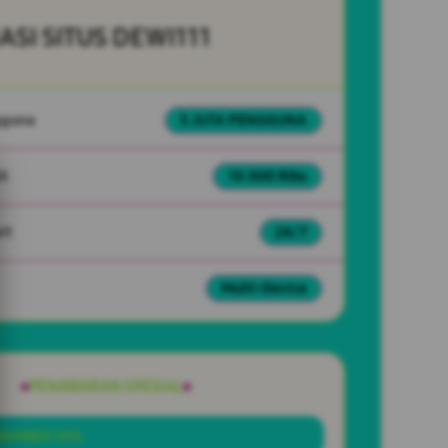
SI SITUS DEWI111
gguna
5 JUTA PENGGUNA
it
10.000 Ribu
rt
24/7
Multi-Device
PENAWARAN SPESIAL
MEMBER 10%