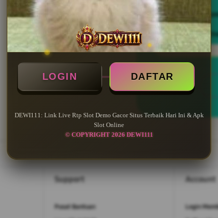
Minimal Depos
Minimal With
LOGIN
DAFTAR
DEWI111: Link Live Rtp Slot Demo Gacor Situs Terbaik Hari Ini & Apk
Slot Online
© COPYRIGHT 2026 DEWI111
Support
Account
Pusat Bantuan
Login Mem