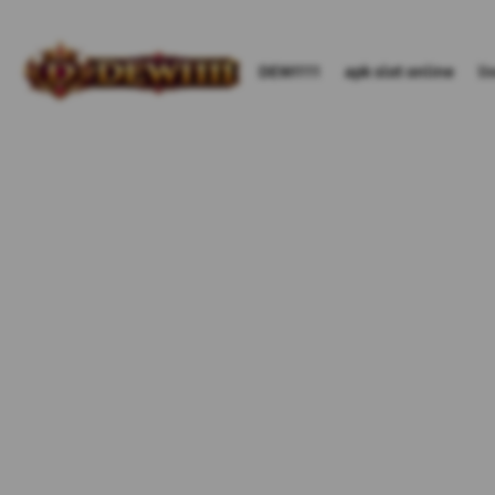
Skip
to
content
DEWI111
apk slot online
li