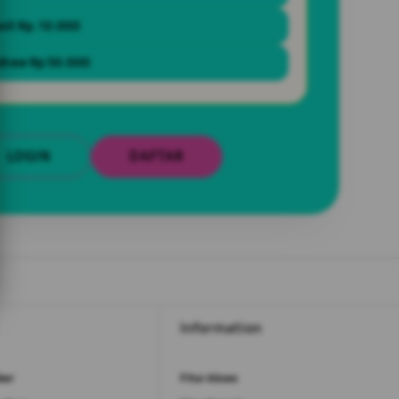
it Rp. 10.000
draw Rp 50.000
LOGIN
DAFTAR
Information
ber
Fitur Akses