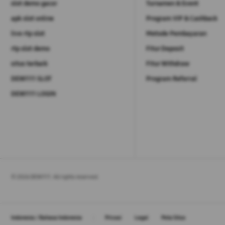
slot demo gacor
Turnamen & Event
apk slot online
Program VIP & Cashback
live rtp slot
Metode Pembayaran
rtp slot demo
Fitur Deposit
situs terbaik
Fitur Withdraw
DEWI111 SLOT
Program Referral
DEWI111 LOGIN
© 2026 DEWI111. All rights reserved.
Privasi
Legal
Peta Situs
Indonesia / Bahasa Indonesia